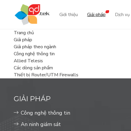
Giới thiệu
Giải pháp
Dịch vụ
Trang chủ
Giải pháp
Dự án
Giải pháp theo ngành
Tin tức
Giải pháp theo ngành
Công nghệ thông tin
Công nghệ thông tin
Tin tức
Allied Telesis
Chính Phủ
Các dòng sản phẩm
An ninh giám sát
Sự kiện
Thiết bị Router/UTM Firewalls
Viễn thông
Viễn thông & Ngân hàng
Dịch vụ Cloud & Phần mềm
GIẢI PHÁP
Sân bay - cảng
Giải pháp tổng thể
Công nghệ thông tin
Giải pháp Data Center
An ninh giám sát