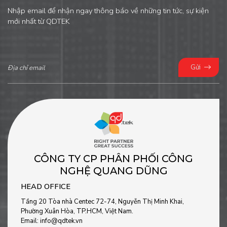
Nhập email để nhận ngay thông báo về những tin tức, sự kiện
mới nhất từ QDTEK
Gửi
CÔNG TY CP PHÂN PHỐI CÔNG
NGHỆ QUANG DŨNG
HEAD OFFICE
Tầng 20 Tòa nhà Centec 72-74, Nguyễn Thị Minh Khai,
Phường Xuân Hòa, TP.HCM, Việt Nam.
Email: info@qdtek.vn