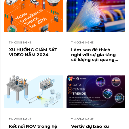
TIN CÔNG NGHỆ
TIN CÔNG NGHỆ
XU HƯỚNG GIÁM SÁT
Làm sao để thích
VIDEO NĂM 2024
nghi với sự gia tăng
số lượng sợi quang
trong trung tâm dữ
liệu (Data Center)?
TIN CÔNG NGHỆ
TIN CÔNG NGHỆ
Kết nối ROV trong hệ
Vertiv dự báo xu