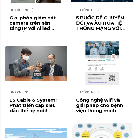
TIN CÔNG NGHỆ
TIN CÔNG NGHỆ
Giải pháp giám sát
5 BƯỚC ĐỂ CHUYỂN
camera trên nền
ĐỔI VÀ ẢO HÓA HỆ
tảng IP với Allied
THỐNG MẠNG VỚI
Telesis
ALLIED TELESIS
TIN CÔNG NGHỆ
TIN CÔNG NGHỆ
LS Cable & System:
Công nghệ wifi và
Phát triển cáp siêu
giải pháp cho bệnh
dẫn thế hệ mới!
viện thông minh