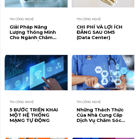
TIN CÔNG NGHỆ
TIN CÔNG NGHỆ
Giải Pháp Năng
CHI PHÍ VÀ LỢI ÍCH
Lượng Thông Minh
ĐẰNG SAU OM5
Cho Ngành Chăm
(Data Center)
Sóc Sức Khỏe
TIN CÔNG NGHỆ
TIN CÔNG NGHỆ
5 BƯỚC TRIỂN KHAI
Những Thách Thức
MỘT HỆ THỐNG
Của Nhà Cung Cấp
MẠNG TỰ ĐỘNG
Dịch Vụ Chăm Sóc
Sức Khỏe