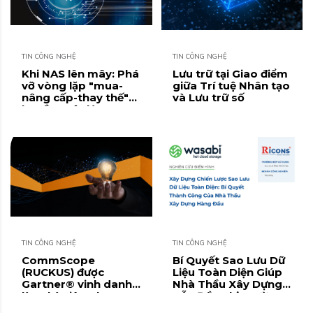
TIN CÔNG NGHỆ
TIN CÔNG NGHỆ
Khi NAS lên mây: Phá
Lưu trữ tại Giao điểm
vỡ vòng lặp "mua-
giữa Trí tuệ Nhân tạo
nâng cấp-thay thế"
và Lưu trữ số
hạ tầng vật lý
TIN CÔNG NGHỆ
TIN CÔNG NGHỆ
CommScope
Bí Quyết Sao Lưu Dữ
(RUCKUS) được
Liệu Toàn Diện Giúp
Gartner® vinh danh
Nhà Thầu Xây Dựng
là "Nhà tiên phong"
Dẫn Đầu Thị Trường
trong Báo cáo Magic