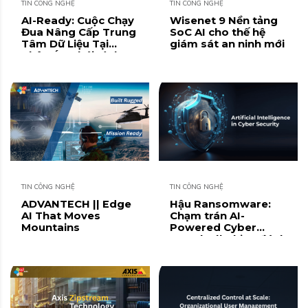
TIN CÔNG NGHỆ
TIN CÔNG NGHỆ
AI-Ready: Cuộc Chạy
Wisenet 9 Nền tảng
Đua Nâng Cấp Trung
SoC AI cho thế hệ
Tâm Dữ Liệu Tại
giám sát an ninh mới
Châu Á – Thái Bình
Dương
TIN CÔNG NGHỆ
TIN CÔNG NGHỆ
ADVANTECH || Edge
Hậu Ransomware:
AI That Moves
Chạm trán AI-
Mountains
Powered Cyber
Attacks || Khi AI đánh
lừa AI