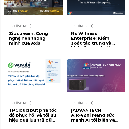
TIN CÔNG NGHỆ
TIN CÔNG NGHỆ
Zipstream: Công
Nx Witness
nghệ nén thông
Enterprise: Kiểm
minh của Axis
soát tập trung và
khả năng Quản lý
người dùng cấp tổ
chức
TIN CÔNG NGHỆ
TIN CÔNG NGHỆ
TPCloud bứt phá tốc
|ADVANTECH
độ phục hồi và tối ưu
AIR‑420| Mang sức
hiệu quả lưu trữ dữ
mạnh AI tới biên và
liệu cùng Wasabi
mở ra kỷ nguyên