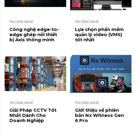
TIN CÔNG NGHỆ
TIN CÔNG NGHỆ
Công nghệ edge-to-
Lựa chọn phần mềm
edge ghép nối thiết
quản lý video (VMS)
bị Axis thông minh
tốt nhất
TIN CÔNG NGHỆ
TIN CÔNG NGHỆ
Giải Pháp CCTV Tốt
Giới thiệu về phiên
Nhất Dành Cho
bản Nx Witness Gen
Doanh Nghiệp
6 Pro