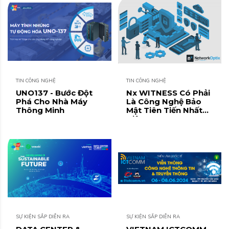
TIN CÔNG NGHỆ
TIN CÔNG NGHỆ
UNO137 - Bước Đột
Nx WITNESS Có Phải
Phá Cho Nhà Máy
Là Công Nghệ Bảo
Thông Minh
Mật Tiên Tiến Nhất
Hiện Nay?
SỰ KIỆN SẮP DIỄN RA
SỰ KIỆN SẮP DIỄN RA