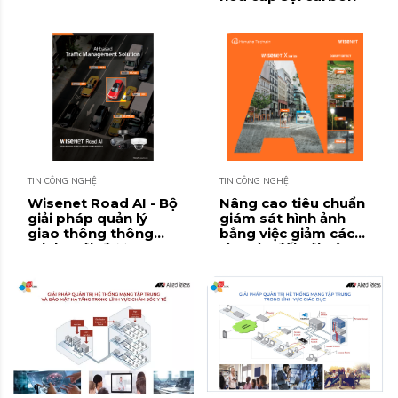
TIN CÔNG NGHỆ
TIN CÔNG NGHỆ
Wisenet Road AI - Bộ
Nâng cao tiêu chuẩn
giải pháp quản lý
giám sát hình ảnh
giao thông thông
bằng việc giảm các
minh mới, được cung
rào cản đối với các
cấp thông qua bộ ba
giải pháp AI
camera: PNV-
A9081RLP, PNO-
A9081RLP, PNB-
A9001LP