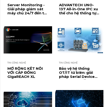
Server Monitoring -
ADVANTECH UNO-
Giải pháp giám sát
137 All-in-One IPC xu
máy chủ 24/7 đến từ
thế cho hệ thống tự
ADVANTECH
động hoá thông
minh và hiệu quả.
TIN CÔNG NGHỆ
TIN CÔNG NGHỆ
MỞ RỘNG KẾT NỐI
Bảo vệ hệ thống
VỚI CÁP ĐỒNG
OT/IT từ biên: giải
GigaREACH XL
pháp Serial Device
Server & Modbus
Gateway dòng EKI
đạt chuẩn IEC 62443-
4-2