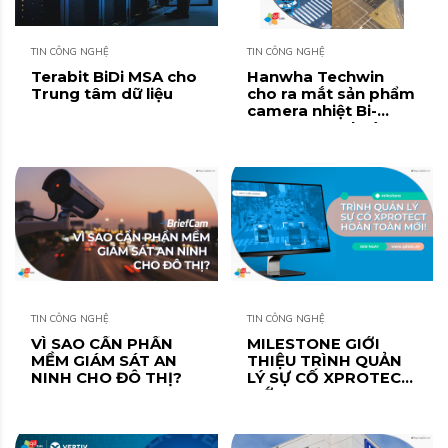
TIN CÔNG NGHỆ
TIN CÔNG NGHỆ
Terabit BiDi MSA cho
Hanwha Techwin
Trung tâm dữ liệu
cho ra mắt sản phẩm
camera nhiệt Bi-
Spectrum AI hoàn
toàn mới
TIN CÔNG NGHỆ
TIN CÔNG NGHỆ
VÌ SAO CẦN PHẦN
MILESTONE GIỚI
MỀM GIÁM SÁT AN
THIỆU TRÌNH QUẢN
NINH CHO ĐÔ THỊ?
LÝ SỰ CỐ XPROTECT
MỚI