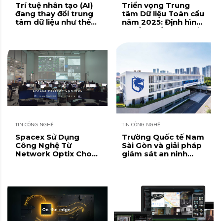
Trí tuệ nhân tạo (AI)
Triển vọng Trung
đang thay đổi trung
tâm Dữ liệu Toàn cầu
tâm dữ liệu như thế
năm 2025: Định hình
nào?
hạ tầng số tương lai
TIN CÔNG NGHỆ
TIN CÔNG NGHỆ
Spacex Sử Dụng
Trường Quốc tế Nam
Công Nghệ Từ
Sài Gòn và giải pháp
Network Optix Cho
giám sát an ninh
Sứ Mệnh Inspiration4
tương lai với VMS Nx
Witness