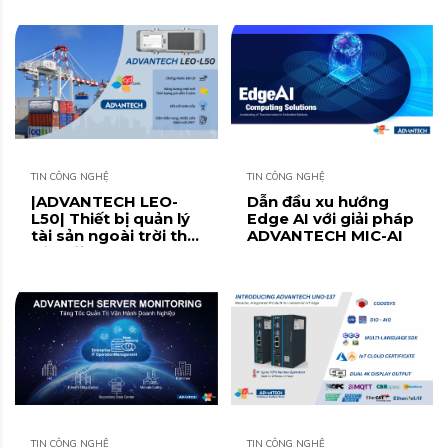
GenAI tại doanh
nghiệp
TIN CÔNG NGHỆ
TIN CÔNG NGHỆ
|ADVANTECH LEO-
Dẫn đầu xu hướng
L50| Thiết bị quản lý
Edge AI với giải pháp
tài sản ngoài trời thế
ADVANTECH MIC-AI
hệ mới
TIN CÔNG NGHỆ
TIN CÔNG NGHỆ