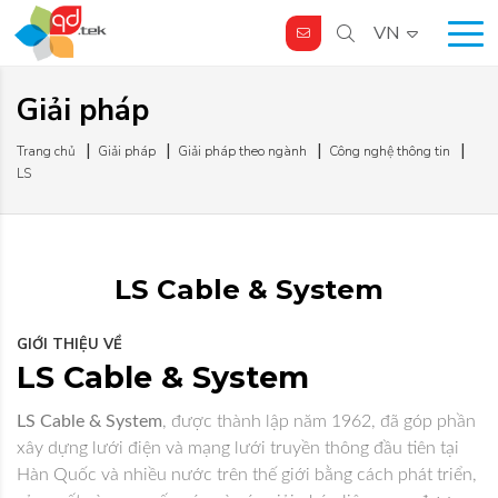
VN
Giải pháp
Trang chủ
Giải pháp
Giải pháp theo ngành
Công nghệ thông tin
LS
LS Cable & System
GIỚI THIỆU VỀ
LS Cable & System
LS Cable & System
, được thành lập năm 1962, đã góp phần
xây dựng lưới điện và mạng lưới truyền thông đầu tiên tại
Hàn Quốc và nhiều nước trên thế giới bằng cách phát triển,