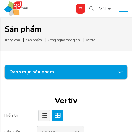
VN
Sản phẩm
Bộ lọc
Trang chủ
Sản phẩm
Công nghệ thông tin
Vertiv
Giải pháp
Data Center
Giải pháp 2
Giải pháp 3
Danh mục sản phẩm
Vertiv
Hiển thị
Sắp xếp